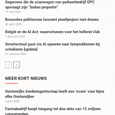
Gegevens die de scanwagen van parkeerbedrijf OPC
opvraagt zijn “buiten proportie”
15 mei 2025
Brusselse politiezone lanceert proefproject met drones
26 april 2025
België en de AI Act: waarschuwen voor het hellend vlak
1 februari 2025
Smartschool gaat via AI speuren naar leerproblemen bij
scholieren [update]
21 oktober 2024
MEER KORT NIEUWS
Oostenrijks kredietagentschap heeft een ‘score’ voor bijna
elke Oostenrijker
3 juni 2025
Farmabedrijf koopt toegang tot dna-data van 15 miljoen
consumenten