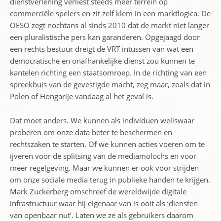
dienstverlening verliest steeds meer terrein op
commerciële spelers en zit zelf klem in een marktlogica. De
OESO zegt nochtans al sinds 2010 dat de markt niet langer
een pluralistische pers kan garanderen. Opgejaagd door
een rechts bestuur dreigt de VRT intussen van wat een
democratische en onafhankelijke dienst zou kunnen te
kantelen richting een staatsomroep. In de richting van een
spreekbuis van de gevestigde macht, zeg maar, zoals dat in
Polen of Hongarije vandaag al het geval is.
Dat moet anders. We kunnen als individuen weliswaar
proberen om onze data beter te beschermen en
rechtszaken te starten. Of we kunnen acties voeren om te
ijveren voor de splitsing van de mediamolochs en voor
meer regelgeving. Maar we kunnen er ook voor strijden
om onze sociale media terug in publieke handen te krijgen.
Mark Zuckerberg omschreef de wereldwijde digitale
infrastructuur waar hij eigenaar van is ooit als ‘diensten
van openbaar nut’. Laten we ze als gebruikers daarom