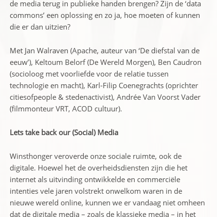
de media terug in publieke handen brengen? Zijn de ‘data
commons’ een oplossing en zo ja, hoe moeten of kunnen
die er dan uitzien?
Met Jan Walraven (Apache, auteur van ‘De diefstal van de
eeuw’), Keltoum Belorf (De Wereld Morgen), Ben Caudron
(socioloog met voorliefde voor de relatie tussen
technologie en macht), Karl-Filip Coenegrachts (oprichter
citiesofpeople & stedenactivist), Andrée Van Voorst Vader
(filmmonteur VRT, ACOD cultuur).
Lets take back our (Social) Media
Winsthonger veroverde onze sociale ruimte, ook de
digitale. Hoewel het de overheidsdiensten zijn die het
internet als uitvinding ontwikkelde en commerciële
intenties vele jaren volstrekt onwelkom waren in de
nieuwe wereld online, kunnen we er vandaag niet omheen
dat de digitale media – zoals de klassieke media – in het