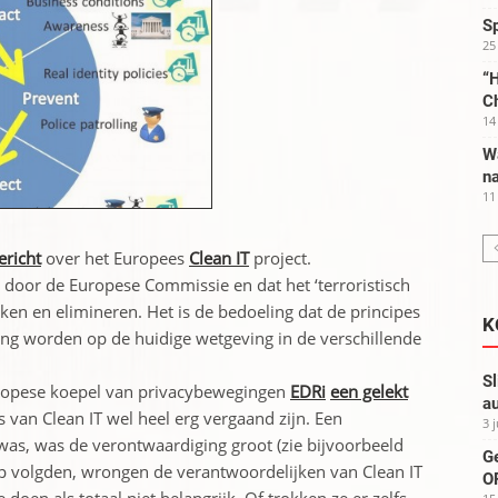
S
25
“H
C
14
W
na
11
ericht
over het Europees
Clean IT
project.
t door de Europese Commissie en dat het ‘terroristisch
en en elimineren. Het is de bedoeling dat de principes
K
ling worden op de huidige wetgeving in de verschillende
Sl
uropese koepel van privacybewegingen
EDRi
een gelekt
au
es van Clean IT wel heel erg vergaand zijn. Een
3 
was, was de verontwaardiging groot (zie bijvoorbeeld
G
op volgden, wrongen de verantwoordelijken van Clean IT
OP