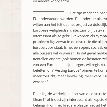
en andere koopcentra.
Het zijn maar een paar
EU ondersteund worden. Dat Indect er als symb
wijten aan het feit dat het project zo duidelij
Europese veiligheidsarchitectuur blijft stek
interessant als ze gebruikt worden als symp
probleem ligt vervat in de discussie die al 
Europa voor staat. Is het een open, sociaal,
alle burgers wil vrijwaren? In dat geval hebb
tientallen andere (ook binnen de lidstaten z
van een Europa dat zijn burgers wil registrer
beletten om” Vesting Europa” binnen te kome
meer toezicht, meer bewaking, meer censuur
verder af.
Daar ligt de werkelijke inzet van de discussie
Clean IT of Indect zijn interessant als kapst
belangrijk om het bredere plaatje niet uit het