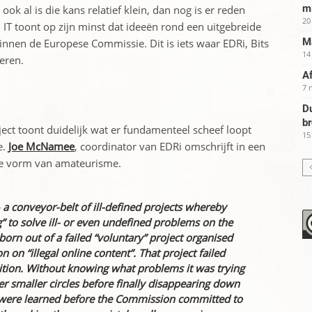
m
ook al is die kans relatief klein, dan nog is er reden
20
IT toont op zijn minst dat ideeën rond een uitgebreide
Ma
binnen de Europese Commissie. Dit is iets waar EDRi, Bits
14
eren.
Af
7 
Du
b
ject toont duidelijk wat er fundamenteel scheef loopt
15
e.
Joe McNamee
, coordinator van EDRi omschrijft in een
ijke vorm van amateurisme.
– a conveyor-belt of ill-defined projects whereby
” to solve ill- or even undefined problems on the
 born out of a failed “voluntary” project organised
on “illegal online content”. That project failed
ition. Without knowing what problems it was trying
er smaller circles before finally disappearing down
s were learned before the Commission committed to