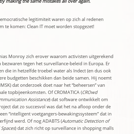
ntly making the same mistakes all over again.
emocratische legitimiteit waren op zich al redenen
om te komen: Clean IT moet worden stopgezet!
ias Monroy zich erover waarom activisten uitgerekend
bezwaren tegen het surveillance-beleid in Europa. Er
n die in hetzelfde troebel water als Indect (en dus ook
ere budgetten beschikken dan beide samen. Hij noemt
IMSK) dat onderzoek doet naar het “beheersen” van
ionale topbijeenkomsten. Of CROMATICA (
CROwd
mmunication Assistance
) dat software ontwikkelt om
roject dat zo succesvol was dat het na afloop onder de
en “intelligent voetgangers-bewakingssysteem” dat in
erfijnd werd. Of nog ADABTS (
Automatic Detection of
 Spaces
) dat zich richt op surveillance in shopping malls