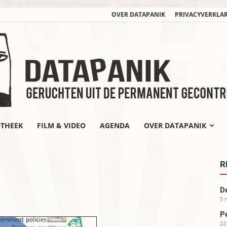
OVER DATAPANIK
PRIVACYVERKLA
OTHEEK
FILM & VIDEO
AGENDA
OVER DATAPANIK
datapanik.org
R
De
5 
Pe
22