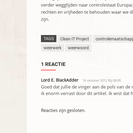
verder wegglijden naar controlestaat Europ
rechten en vrijheden te behouden waar we d
zijn.
TAGS
Clean IT Project
controlemaatschapp
weerwerk
weerwoord
1 REACTIE
Lord E. BlackAdder
16 oktober 2012 Bij 08:00
Goed dat jullie de vinger aan de pols van d
ik enorm verrast door dit artikel. Ik wist dat
Reacties zijn gesloten.