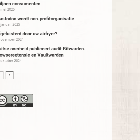
iljoen consumenten
 mei 2025
stodon wordt non-profitorganisatie
 januari 2025
geluisterd door uw airfryer?
november 2024
itse overheid publiceert audit Bitwarden-
rowserextensie en Vaultwarden
 oktober 2024