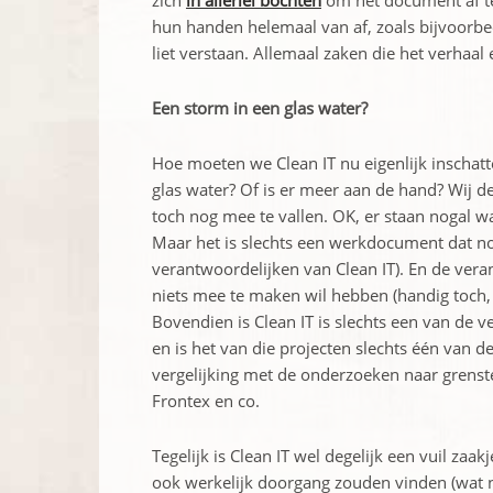
zich
in allerlei bochten
om het document af te d
hun handen helemaal van af, zoals bijvoorb
liet verstaan. Allemaal zaken die het verhaal
Een storm in een glas water?
Hoe moeten we Clean IT nu eigenlijk inschatt
glas water? Of is er meer aan de hand? Wij den
toch nog mee te vallen. OK, er staan nogal w
Maar het is slechts een werkdocument dat no
verantwoordelijken van Clean IT). En de vera
niets mee te maken wil hebben (handig toch, 
Bovendien is Clean IT is slechts een van de 
en is het van die projecten slechts één van de
vergelijking met de onderzoeken naar grenst
Frontex en co.
Tegelijk is Clean IT wel degelijk een vuil zaak
ook werkelijk doorgang zouden vinden (wat nooi