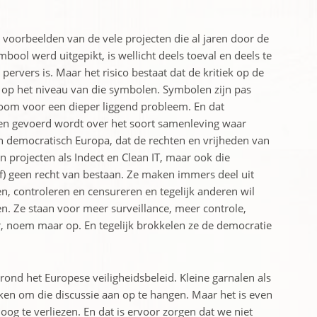
 voorbeelden van de vele projecten die al jaren door de
ool werd uitgepikt, is wellicht deels toeval en deels te
k pervers is. Maar het risico bestaat dat de kritiek op de
en op het niveau van die symbolen. Symbolen zijn pas
toom voor een dieper liggend probleem. En dat
jaren gevoerd wordt over het soort samenleving waar
 en democratisch Europa, dat de rechten en vrijheden van
en projecten als Indect en Clean IT, maar ook die
elf) geen recht van bestaan. Ze maken immers deel uit
en, controleren en censureren en tegelijk anderen wil
n. Ze staan voor meer surveillance, meer controle,
, noem maar op. En tegelijk brokkelen ze de democratie
 rond het Europese veiligheidsbeleid. Kleine garnalen als
okken om die discussie aan op te hangen. Maar het is even
 oog te verliezen. En dat is ervoor zorgen dat we niet