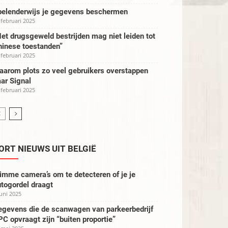
pelenderwijs je gegevens beschermen
 februari 2025
et drugsgeweld bestrijden mag niet leiden tot
hinese toestanden”
 februari 2025
aarom plots zo veel gebruikers overstappen
ar Signal
 februari 2025
ORT NIEUWS UIT BELGIË
imme camera’s om te detecteren of je je
togordel draagt
juni 2025
egevens die de scanwagen van parkeerbedrijf
C opvraagt zijn “buiten proportie”