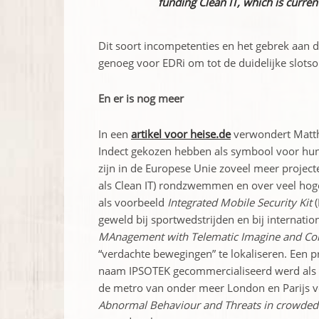
funding Clean IT, which is curre
Dit soort incompetenties en het gebrek aan d
genoeg voor EDRi om tot de duidelijke slots
En er is nog meer
In een
artikel voor heise.de
verwondert Matth
Indect gekozen hebben als symbool voor hun 
zijn in de Europese Unie zoveel meer projecte
als Clean IT) rondzwemmen en over veel hog
als voorbeeld
Integrated Mobile Security Kit
(
geweld bij sportwedstrijden en bij internat
MAnagement with Telematic Imagine and Co
“verdachte bewegingen” te lokaliseren. Een p
naam IPSOTEK gecommercialiseerd werd als e
de metro van onder meer London en Parijs v
Abnormal Behaviour and Threats in crowded