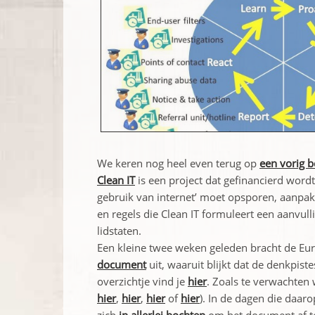
We keren nog heel even terug op
een vorig b
Clean IT
is een project dat gefinancierd word
gebruik van internet’ moet opsporen, aanpakk
en regels die Clean IT formuleert een aanvul
lidstaten.
Een kleine twee weken geleden bracht de E
document
uit, waaruit blijkt dat de denkpist
overzichtje vind je
hier
. Zoals te verwachten 
hier
,
hier
,
hier
of
hier
). In de dagen die daar