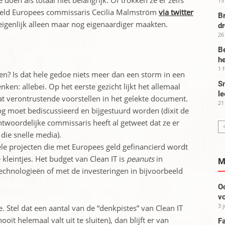
oen als totaal niet belangrijk. Of trokken ze er zelfs
15
eeld Europees commissaris Cecilia Malmström
via twitter
Br
 eigenlijk alleen maar nog eigenaardiger maakten.
d
26
Be
he
1 
en? Is dat hele gedoe niets meer dan een storm in een
Sm
ken: allebei. Op het eerste gezicht lijkt het allemaal
le
at verontrustende voorstellen in het gelekte document.
21
g moet bediscussieerd en bijgestuurd worden (dixit de
ntwoordelijke commissaris heeft al getweet dat ze er
die snelle media).
vele projecten die met Europees geld gefinancierd wordt
 kleintjes. Het budget van Clean IT is
peanuts
in
M
echnologieën of met de investeringen in bijvoorbeeld
Oo
vo
3 
je. Stel dat een aantal van de “denkpistes” van Clean IT
t helemaal valt uit te sluiten), dan blijft er van
Fa