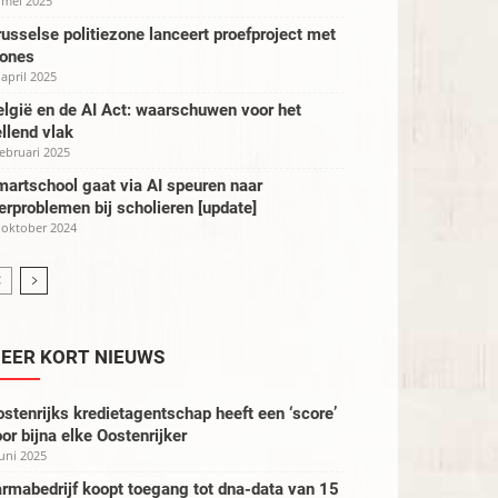
 mei 2025
usselse politiezone lanceert proefproject met
rones
 april 2025
lgië en de AI Act: waarschuwen voor het
llend vlak
februari 2025
artschool gaat via AI speuren naar
erproblemen bij scholieren [update]
 oktober 2024
EER KORT NIEUWS
stenrijks kredietagentschap heeft een ‘score’
or bijna elke Oostenrijker
juni 2025
rmabedrijf koopt toegang tot dna-data van 15