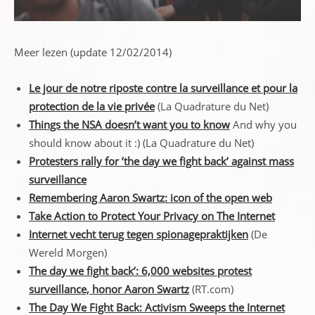
Meer lezen (update 12/02/2014)
Le jour de notre riposte contre la surveillance et pour la
protection de la vie privée
(La Quadrature du Net)
Things the NSA doesn’t want you to know
And why you
should know about it :) (La Quadrature du Net)
Protesters rally for ’the day we fight back’ against mass
surveillance
Remembering Aaron Swartz: icon of the open web
Take Action to Protect Your Privacy on The Internet
Internet vecht terug tegen spionagepraktijken
(De
Wereld Morgen)
The day we fight back’: 6,000 websites protest
surveillance, honor Aaron Swartz
(RT.com)
The Day We Fight Back: Activism Sweeps the Internet