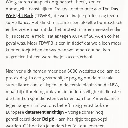
Wie gisteren datapanik.org bezocht heeft, kon er
onmogelijk naast kijken. Ook wij deden mee aan
The Day
We Fight Back
(TDWFB), de wereldwijde protestdag tegen
surveillance. Het klinkt misschien een tikkeltje bombastisch
en het ziet ernaar uit dat het protest minder massaal is dan
bij succesvolle mobilisaties tegen ACTA of SOPA en co het
geval was. Maar TDWFB is een initiatief dat we alleen maar
kunnen toejuichen en waarvan we hopen dat het kan
uitgroeien tot een wereldwijd succesverhaal.
Naar verluidt namen meer dan 5000 websites deel aan de
protestdag. In een gezamenlijke poging om de massale
surveillance aan te klagen. In de eerste plaats van de NSA,
maar bij uitbreiding ook van de andere veiligheidsdiensten
die hand en spandiensten verlenen aan hun Amerikaanse
tegenhangers. En wat ons betreft mag gerust ook de
Europese
dataretentierichtlijn
– vorige zomer nog
geratificeerd door
België
– aan het rijtje toegevoegd
worden. Of hoe kan je anders het feit dat iedereen