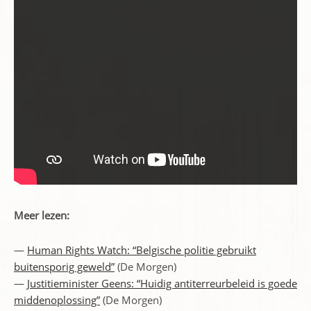
Meer lezen:
—
Human Rights Watch: “Belgische politie gebruikt
buitensporig geweld”
(De Morgen)
—
Justitieminister Geens: “Huidig antiterreurbeleid is goede
middenoplossing”
(De Morgen)