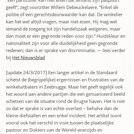
“Een particulier kan niet ­eisen dat iemand zijn paspoort
geeft”, zegt voorzitter Willem Debeuckelaere. “Enkel de
politie of een gerechtsdeurwaarder kan dat. De winkelier
kan het wel altijd vragen, maar niet eisen. Hij mag wel
iemand de toegang tot zijn handelszaak weigeren, maar
dan moet er een gegronde reden voor zijn.” Huidskleur en
nationaliteit zijn voor alle duidelijkheid geen gegronde
redenen; dan is er sprake van discriminatie. — lees verder
bij
Het Nieuwsblad
[update 24/3/2017] Een langer artikel in de Standaard
schetst de (begrijpelijke) ergernissen en frustraties van de
winkeluitbaters in Zeebrugge. Maar het geeft tegelijk ook
het woord aan andere partijen die een genuanceerd beeld
schetsen van de situatie rond de Brugse haven. Het is niet
zo dat er sprake is van echte overlast – behalve dan de
kleine diefstallen en een enkel incident. Het artikel toont
vooral ook het verschil in visie tussen de plaatselijke
pastoor en Dokters van de Wereld enerzijds en