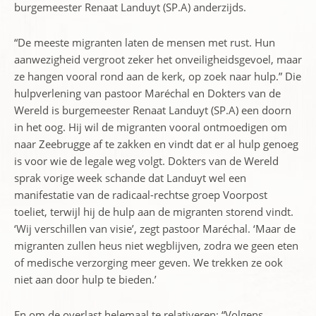
burgemeester Renaat Landuyt (SP.A) anderzijds.
“De meeste migranten laten de mensen met rust. Hun
aanwezigheid vergroot zeker het onveiligheidsgevoel, maar
ze hangen vooral rond aan de kerk, op zoek naar hulp.” Die
hulpverlening van pastoor Maréchal en Dokters van de
Wereld is burgemeester Renaat Landuyt (SP.A) een doorn
in het oog. Hij wil de migranten vooral ontmoedigen om
naar Zeebrugge af te zakken en vindt dat er al hulp genoeg
is voor wie de legale weg volgt. Dokters van de Wereld
sprak vorige week schande dat Landuyt wel een
manifestatie van de radicaal-rechtse groep Voorpost
toeliet, terwijl hij de hulp aan de migranten storend vindt.
‘Wij verschillen van visie’, zegt pastoor Maréchal. ‘Maar de
migranten zullen heus niet wegblijven, zodra we geen eten
of medische verzorging meer geven. We trekken ze ook
niet aan door hulp te bieden.’
En om de overlast helemaal te relativeren: “Volgens