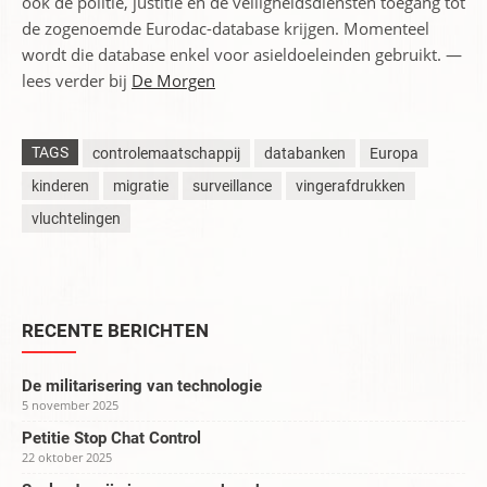
ook de politie, justitie en de veiligheidsdiensten toegang tot
de zogenoemde Eurodac-database krijgen. Momenteel
wordt die database enkel voor asieldoeleinden gebruikt. —
lees verder bij
De Morgen
TAGS
controlemaatschappij
databanken
Europa
kinderen
migratie
surveillance
vingerafdrukken
vluchtelingen
RECENTE BERICHTEN
De militarisering van technologie
5 november 2025
Petitie Stop Chat Control
22 oktober 2025