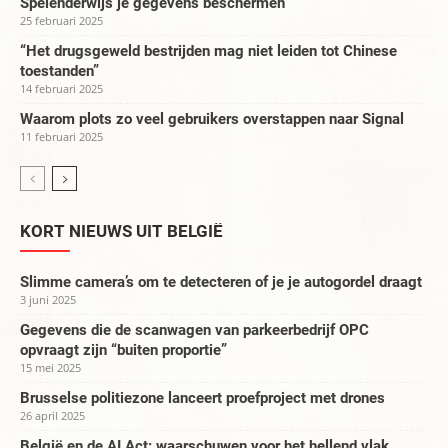
Spelenderwijs je gegevens beschermen
25 februari 2025
“Het drugsgeweld bestrijden mag niet leiden tot Chinese
toestanden”
14 februari 2025
Waarom plots zo veel gebruikers overstappen naar Signal
11 februari 2025
KORT NIEUWS UIT BELGIË
Slimme camera’s om te detecteren of je je autogordel draagt
3 juni 2025
Gegevens die de scanwagen van parkeerbedrijf OPC
opvraagt zijn “buiten proportie”
15 mei 2025
Brusselse politiezone lanceert proefproject met drones
26 april 2025
België en de AI Act: waarschuwen voor het hellend vlak