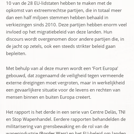
10 van de 28 EU-lidstaten hebben te maken met de
opkomst van extreemrechtse partijen, die in totaal meer
dan een half miljoen stemmen hebben behaald in
verkiezingen sinds 2010. Deze partijen hebben enorm veel
invloed op het migratiebeleid van deze landen. Hun
discours wordt overgenomen door andere partijen die, in
de jacht op zetels, ook een steeds strikter beleid gaan
bepleiten.
Met behulp van al deze muren wordt een ‘Fort Europa’
gebouwd, dat zogenaamd de veiligheid tegen vermeende
externe dreigingen moet vergroten, maar in werkelijkheid
een gevaarlijkere situatie voor de levens en rechten van
mensen binnen en buiten Europa creëert.
Het rapport is het derde in een serie van Centre Delàs, TNI
en Stop Wapenhandel. Eerdere rapporten behandelden de
militarisering van grensbewaking en de rol van de
wapenindustrie (
Border Wars
) en het EU-beleid om landen