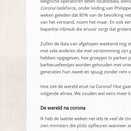
Belgische operatoren delen locatiedata, wel
Corona’-
taskforce, onder leiding van Philipp
weken geleden dat 80% van de bevolking netje
van het verstand, noem het maar. En ook een
beperkte inbreuk die ervoor zorgt dat groter
Zullen de data van afgelopen weekend nog st
met vele anderen die met verstomming zijn 
hebben opgegeven, hoe groepjes in parken poli
barbecuefeestjes worden gehouden met vrien
generaties hun zweet en spuug zonder rem v
Hoe ziet de wereld eruit na Corona? Hoe gaa
volgende alinea. We zouden wel eens meer k
De wereld na corona
Ik heb de laatste weken net iets te veel de zi
zien ministers die plots opfleuren wanneer z