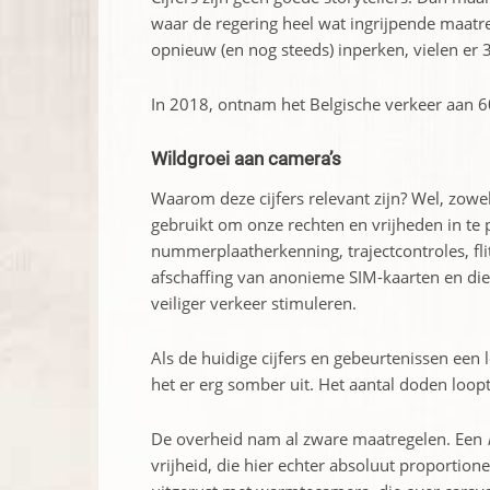
waar de regering heel wat ingrijpende maatr
opnieuw (en nog steeds) inperken, vielen er 3
In 2018, ontnam het Belgische verkeer aan 6
Wildgroei aan camera’s
Waarom deze cijfers relevant zijn? Wel, zowe
gebruikt om onze rechten en vrijheden in te
nummerplaatherkenning, trajectcontroles, flit
afschaffing van anonieme SIM-kaarten en di
veiliger verkeer stimuleren.
Als de huidige cijfers en gebeurtenissen een
het er erg somber uit. Het aantal doden loopt
De overheid nam al zware maatregelen. Een
vrijheid, die hier echter absoluut proportionee