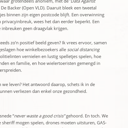
iswaar grotendeels anoniem, met de ‘
Data Against
e De Backer (Open VLD). Daaruit bleek een tweetal
s binnen zijn eigen postcode blijft. Een overwinning
 privacyinbreuk, wees het dan eerder beperkt. Een
e inbreuken geen draagvlak krijgen.
eeds zo’n positief beeld geven? Ik vrees ervoor, samen
geslagen hoe winkelbezoekers alle
social distancing
tielinten vernielen en lustig spelletjes spelen, hoe
den en familie, en hoe wielertoeristen gemengd in
erspreiden.
n we leven? Het antwoord daarop, schets ik in de
unnen verliezen dan enkel onze gezondheid.
nsnede “
never waste a good crisis”
gehoord
.
En toch. We
e sheriff mogen spelen, drones moeten uitsturen, GAS-