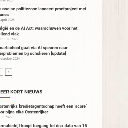
 mei 2025
usselse politiezone lanceert proefproject met
rones
 april 2025
lgië en de AI Act: waarschuwen voor het
llend vlak
februari 2025
artschool gaat via AI speuren naar
erproblemen bij scholieren [update]
 oktober 2024
EER KORT NIEUWS
stenrijks kredietagentschap heeft een ‘score’
or bijna elke Oostenrijker
juni 2025
rmabedrijf koopt toegang tot dna-data van 15