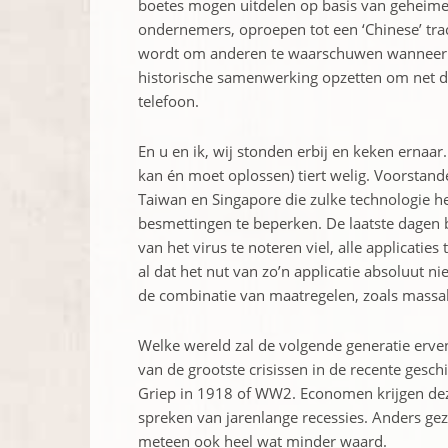
boetes mogen uitdelen op basis van geheime ‘
ondernemers, oproepen tot een ‘Chinese’ tra
wordt om anderen te waarschuwen wanneer u 
historische samenwerking opzetten om net di
telefoon.
En u en ik, wij stonden erbij en keken ernaar
kan én moet oplossen) tiert welig. Voorstande
Taiwan en Singapore die zulke technologie h
besmettingen te beperken. De laatste dagen b
van het virus te noteren viel, alle applicati
al dat het nut van zo’n applicatie absoluut 
de combinatie van maatregelen, zoals massale
Welke wereld zal de volgende generatie erve
van de grootste crisissen in de recente gesc
Griep in 1918 of WW2. Economen krijgen deze
spreken van jarenlange recessies. Anders ge
meteen ook heel wat minder waard.