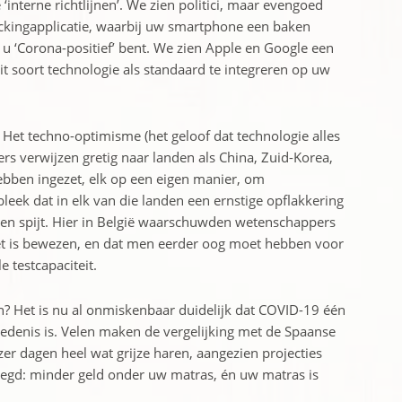
interne richtlijnen’. We zien politici, maar evengoed
ckingapplicatie, waarbij uw smartphone een baken
‘Corona-positief’ bent. We zien Apple en Google een
t soort technologie als standaard te integreren op uw
. Het techno-optimisme (het geloof dat technologie alles
rs verwijzen gretig naar landen als China, Zuid-Korea,
ebben ingezet, elk op een eigen manier, om
leek dat in elk van die landen een ernstige opflakkering
es ten spijt. Hier in België waarschuwden wetenschappers
niet is bewezen, en dat men eerder oog moet hebben voor
 testcapaciteit.
n? Het is nu al onmiskenbaar duidelijk dat COVID-19 één
hiedenis is. Velen maken de vergelijking met de Spaanse
r dagen heel wat grijze haren, aangezien projecties
zegd: minder geld onder uw matras, én uw matras is