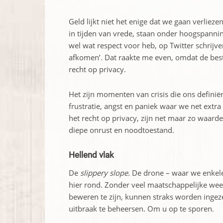
Geld lijkt niet het enige dat we gaan verlieze
in tijden van vrede, staan onder hoogspanning
wel wat respect voor heb, op Twitter schrij
afkomen’. Dat raakte me even, omdat de bes
recht op privacy.
Het zijn momenten van crisis die ons defini
frustratie, angst en paniek waar we net ext
het recht op privacy, zijn net maar zo waar
diepe onrust en noodtoestand.
Hellend vlak
De
slippery slope.
De drone – waar we enkele
hier rond. Zonder veel maatschappelijke weer
beweren te zijn, kunnen straks worden inge
uitbraak te beheersen. Om u op te sporen.