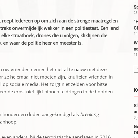
S
25
t roept iedereen op om zich aan de strenge maatregelen
“H
aks onvermijdelijk wakker in een politiestaat. Een land
C
14
elke straathoek, drones die u volgen, kliklijnen die
 en waar de politie heer en meester is.
W
na
11
n uw vrienden nemen het niet al te nauw met deze
ar ze helemaal niet moeten zijn, knuffelen vrienden in
 op sociale media. Het zorgt niet zelden voor bitse
K
er de ernst niet lijkt binnen te dringen in de hoofden
Sl
au
den honderden doden aangekondigd als
breaking
3 
wanhoop.
G
OP
r even anders: bij de terroristische aanslagen in 2016,