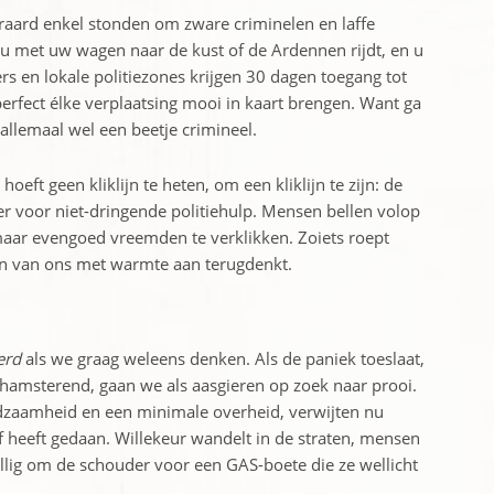
eraard enkel stonden om zware criminelen en laffe
s u met uw wagen naar de kust of de Ardennen rijdt, en u
rs en lokale politiezones krijgen 30 dagen toegang tot
rfect élke verplaatsing mooi in kaart brengen. Want ga
allemaal wel een beetje crimineel.
oeft geen kliklijn te heten, om een kliklijn te zijn: de
 voor niet-dringende politiehulp. Mensen bellen volop
 maar evengoed vreemden te verklikken. Zoiets roept
en van ons met warmte aan terugdenkt.
erd
als we graag weleens denken. Als de paniek toeslaat,
n hamsterend, gaan we als aasgieren op zoek naar prooi.
dzaamheid en een minimale overheid, verwijten nu
of heeft gedaan. Willekeur wandelt in de straten, mensen
allig om de schouder voor een GAS-boete die ze wellicht