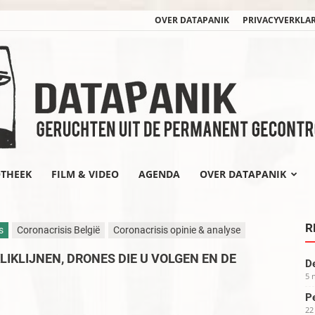
OVER DATAPANIK
PRIVACYVERKLA
OTHEEK
FILM & VIDEO
AGENDA
OVER DATAPANIK
datapanik.org
R
s
Coronacrisis België
Coronacrisis opinie & analyse
LIKLIJNEN, DRONES DIE U VOLGEN EN DE
De
5 
Pe
22