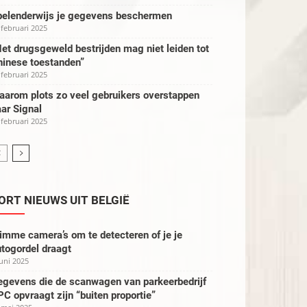
pelenderwijs je gegevens beschermen
 februari 2025
et drugsgeweld bestrijden mag niet leiden tot
hinese toestanden”
 februari 2025
aarom plots zo veel gebruikers overstappen
ar Signal
 februari 2025
ORT NIEUWS UIT BELGIË
imme camera’s om te detecteren of je je
togordel draagt
juni 2025
egevens die de scanwagen van parkeerbedrijf
C opvraagt zijn “buiten proportie”