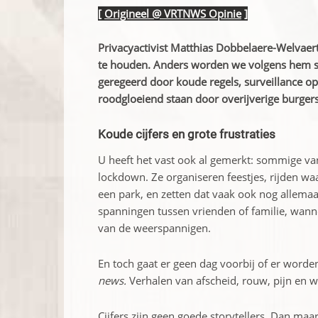
[
Origineel @ VRTNWS Opinie
]
Privacyactivist Matthias Dobbelaere-Welvaer
te houden. Anders worden we volgens hem str
geregeerd door koude regels, surveillance op 
roodgloeiend staan door overijverige burgers,
Koude cijfers en grote frustraties
U heeft het vast ook al gemerkt: sommige va
lockdown. Ze organiseren feestjes, rijden wa
een park, en zetten dat vaak ook nog allemaal
spanningen tussen vrienden of familie, wanne
van de weerspannigen.
En toch gaat er geen dag voorbij of er wor
news.
Verhalen van afscheid, rouw, pijn en 
Cijfers zijn geen goede storytellers. Dan maa