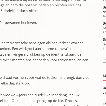
15
egelen nam die onze vrijheden en rechten elke dag
Br
6 dodelijke slachtoffers.
d
26
04 personen het leven.
Be
he
1 
Sm
l de terroristische aanslagen als het verkeer worden
le
 perken. Een wildgroei aan slimme camera’s met
21
spalen, vingerafdrukken op de identiteitskaart, de
es meer moeten ons behoeden voor terroristen, en een
M
 leidraad vormen voor wat de toekomst brengt, dan ziet
 elke dag sterk op.
Oo
vo
lockdown light
ís een duidelijke inperking van uw
3 
l lijkt. Ook de politie springt op de kar. Drones,
Fa