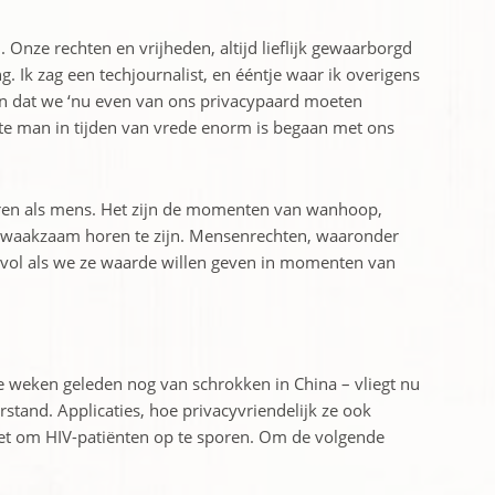
n. Onze rechten en vrijheden, altijd lieflijk gewaarborgd
. Ik zag een techjournalist, en ééntje waar ik overigens
ven dat we ‘nu even van ons privacypaard moeten
te man in tijden van vrede enorm is begaan met ons
ëren als mens. Het zijn de momenten van wanhoop,
ra waakzaam horen te zijn. Mensenrechten, waaronder
devol als we ze waarde willen geven in momenten van
 weken geleden nog van schrokken in China – vliegt nu
stand. Applicaties, hoe privacyvriendelijk ze ook
zet om HIV-patiënten op te sporen. Om de volgende