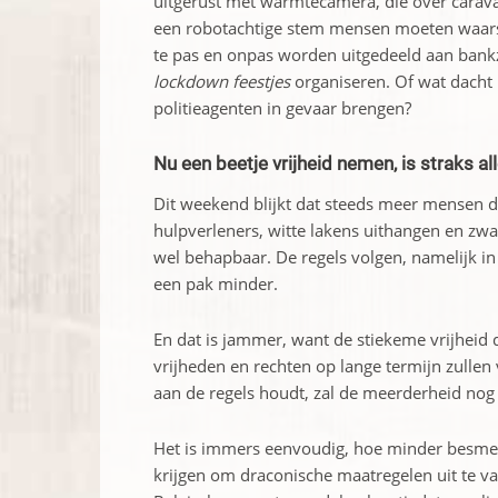
uitgerust met warmtecamera, die over carav
een robotachtige stem mensen moeten waars
te pas en onpas worden uitgedeeld aan bank
lockdown feestjes
organiseren. Of wat dacht 
politieagenten in gevaar brengen?
Nu een beetje vrijheid nemen, is straks al
Dit weekend blijkt dat steeds meer mensen 
hulpverleners, witte lakens uithangen en zw
wel behapbaar. De regels volgen, namelijk in 
een pak minder.
En dat is jammer, want de stiekeme vrijheid
vrijheden en rechten op lange termijn zullen
aan de regels houdt, zal de meerderheid nog
Het is immers eenvoudig, hoe minder besmet
krijgen om draconische maatregelen uit te v