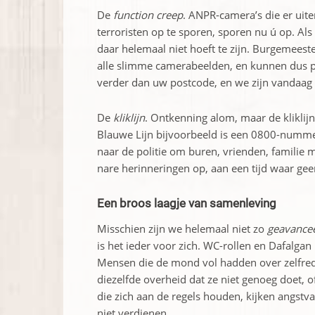
De
function creep
. ANPR-camera’s die er uit
terroristen op te sporen, sporen nu ú op. Al
daar helemaal niet hoeft te zijn. Burgemeeste
alle slimme camerabeelden, en kunnen dus pe
verder dan uw postcode, en we zijn vandaag 
De
kliklijn
. Ontkenning alom, maar de kliklijn h
Blauwe Lijn bijvoorbeeld is een 0800-nummer
naar de politie om buren, vrienden, familie
nare herinneringen op, aan een tijd waar ge
Een broos laagje van samenleving
Misschien zijn we helemaal niet zo
geavance
is het ieder voor zich. WC-rollen en Dafalga
Mensen die de mond vol hadden over zelfre
diezelfde overheid dat ze niet genoeg doet, 
die zich aan de regels houden, kijken angstv
niet verdienen.