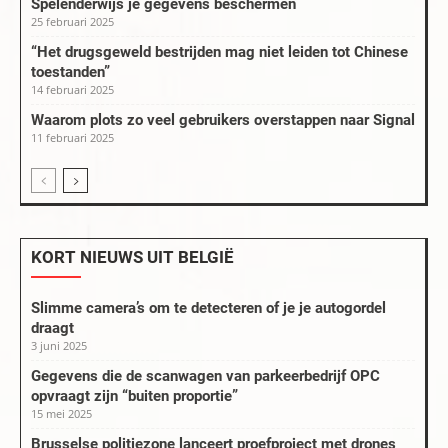
Spelenderwijs je gegevens beschermen
25 februari 2025
“Het drugsgeweld bestrijden mag niet leiden tot Chinese
toestanden”
14 februari 2025
Waarom plots zo veel gebruikers overstappen naar Signal
11 februari 2025
KORT NIEUWS UIT BELGIË
Slimme camera’s om te detecteren of je je autogordel
draagt
3 juni 2025
Gegevens die de scanwagen van parkeerbedrijf OPC
opvraagt zijn “buiten proportie”
15 mei 2025
Brusselse politiezone lanceert proefproject met drones