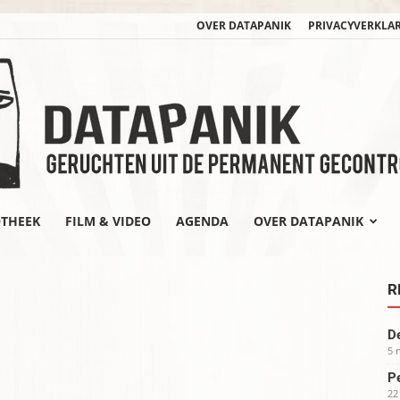
OVER DATAPANIK
PRIVACYVERKLA
OTHEEK
FILM & VIDEO
AGENDA
OVER DATAPANIK
datapanik.org
R
De
5 
Pe
22