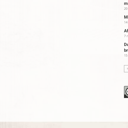
m
20
Ma
14
Af
7 
Du
b
15