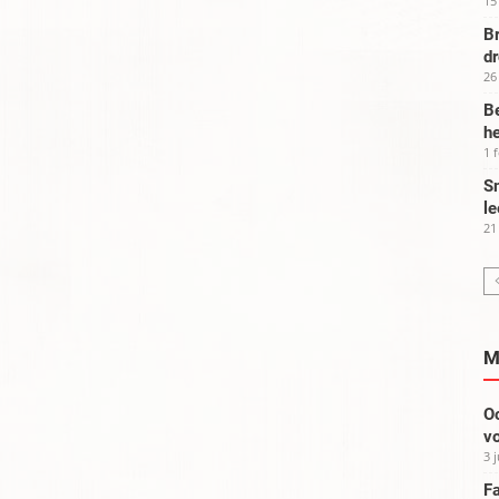
15
Br
d
26
Be
he
1 
Sm
le
21
M
Oo
vo
3 
Fa