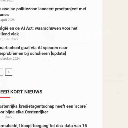
 mei 2025
usselse politiezone lanceert proefproject met
rones
 april 2025
lgië en de AI Act: waarschuwen voor het
llend vlak
februari 2025
artschool gaat via AI speuren naar
erproblemen bij scholieren [update]
 oktober 2024
EER KORT NIEUWS
stenrijks kredietagentschap heeft een ‘score’
or bijna elke Oostenrijker
juni 2025
rmabedrijf koopt toegang tot dna-data van 15