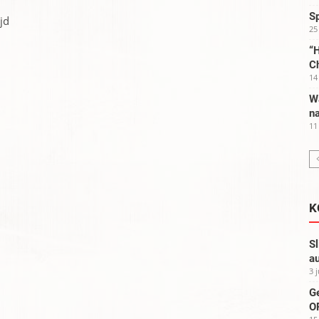
S
jd
25
“H
C
14
W
na
11
K
Sl
au
3 
G
OP