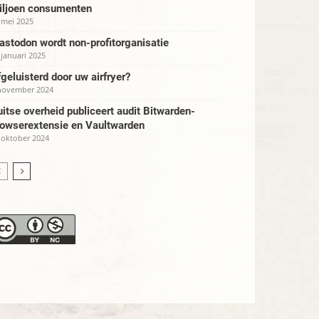
iljoen consumenten
 mei 2025
stodon wordt non-profitorganisatie
 januari 2025
geluisterd door uw airfryer?
november 2024
itse overheid publiceert audit Bitwarden-
rowserextensie en Vaultwarden
 oktober 2024