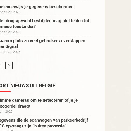
pelenderwijs je gegevens beschermen
 februari 2025
et drugsgeweld bestrijden mag niet leiden tot
hinese toestanden”
 februari 2025
aarom plots zo veel gebruikers overstappen
ar Signal
 februari 2025
ORT NIEUWS UIT BELGIË
imme camera’s om te detecteren of je je
togordel draagt
juni 2025
egevens die de scanwagen van parkeerbedrijf
C opvraagt zijn “buiten proportie”