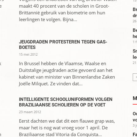
15
e
maakt 40 procent van de scholen in Groot-
Br
Brittannië gebruik van biometrie om hun
d
leerlingen te volgen. Bijna...
26
Be
he
JEUGDRADEN PROTESTEREN TEGEN GAS-
1 
BOETES
Sm
15 mei 2012
le
k
In Brussel hebben de Vlaamse, Waalse en
21
Duitstalige jeugdraden actie gevoerd aan het
kabinet van minister van Binnenlandse Zaken
Joëlle Milquet. Ze vinden dat...
M
INTELLIGENTE SCHOOLUNIFORMEN VOLGEN
BRAZILIAANSE SCHOLIEREN OP DE VOET
23 maart 2012
Oo
vo
Eerst dachten we dat dit een flauwe grap was,
3 
maar het is nog wat vroeg voor 1 april. De
n
Braziliaanse stad Vitoria da Conquista...
Fa