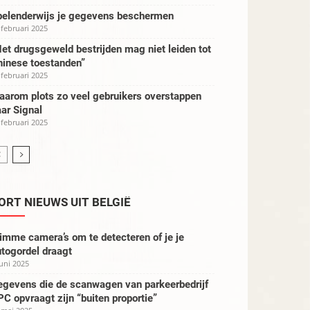
pelenderwijs je gegevens beschermen
 februari 2025
et drugsgeweld bestrijden mag niet leiden tot
hinese toestanden”
 februari 2025
aarom plots zo veel gebruikers overstappen
ar Signal
 februari 2025
ORT NIEUWS UIT BELGIË
imme camera’s om te detecteren of je je
togordel draagt
juni 2025
egevens die de scanwagen van parkeerbedrijf
C opvraagt zijn “buiten proportie”