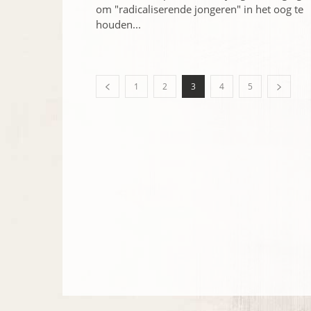
om "radicaliserende jongeren" in het oog te
houden...
1
2
3
4
5