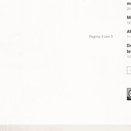
m
20
Ma
14
Af
Pagina 3 van 5
7 
Du
b
15