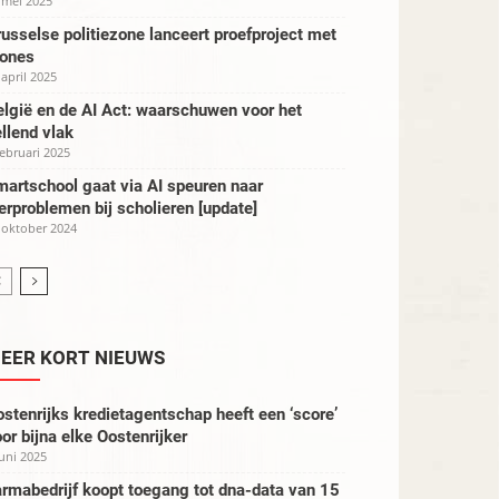
 mei 2025
usselse politiezone lanceert proefproject met
rones
 april 2025
lgië en de AI Act: waarschuwen voor het
llend vlak
februari 2025
artschool gaat via AI speuren naar
erproblemen bij scholieren [update]
 oktober 2024
EER KORT NIEUWS
stenrijks kredietagentschap heeft een ‘score’
or bijna elke Oostenrijker
juni 2025
rmabedrijf koopt toegang tot dna-data van 15