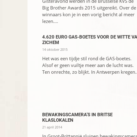
Gisteravond werden in de Brusselse KVS de
Big Brother Awards 2015 uitgereikt. Over de
winnaars kon je in een vorig bericht al meer
lezen....
4.620 EURO GAS-BOETES VOOR DE WITTE V
ZICHEM
14 oktober 2015
Het was een tijdje stil rond de GAS-boetes.
Alsof er geen vuiltje meer aan de lucht was.
Ten onrechte, zo blijkt. In Antwerpen kregen..
BEWAKINGSCAMERA’S IN BRITSE
KLASLOKALEN
21 april 2014
In Groot-Brittannië sluipen bewakingscamera