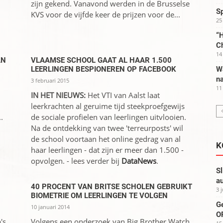
zijn gekend. Vanavond werden in de Brusselse
S
KVS voor de vijfde keer de prijzen voor de...
25
“H
C
14
AN
VLAAMSE SCHOOL GAAT AL HAAR 1.500
LEERLINGEN BESPIONEREN OP FACEBOOK
W
na
3 februari 2015
11
IN HET NIEUWS:
Het VTI van Aalst laat
leerkrachten al geruime tijd steekproefgewijs
.
de sociale profielen van leerlingen uitvlooien.
Na de ontdekking van twee 'terreurposts' wil
de school voortaan het online gedrag van al
K
haar leerlingen - dat zijn er meer dan 1.500 -
opvolgen. - lees verder bij
DataNews
.
Sl
au
40 PROCENT VAN BRITSE SCHOLEN GEBRUIKT
3 
BIOMETRIE OM LEERLINGEN TE VOLGEN
G
10 januari 2014
OP
's
Volgens een onderzoek van Big Brother Watch