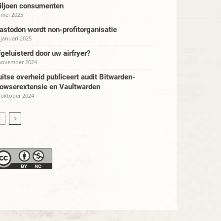
iljoen consumenten
 mei 2025
stodon wordt non-profitorganisatie
 januari 2025
geluisterd door uw airfryer?
november 2024
itse overheid publiceert audit Bitwarden-
rowserextensie en Vaultwarden
 oktober 2024