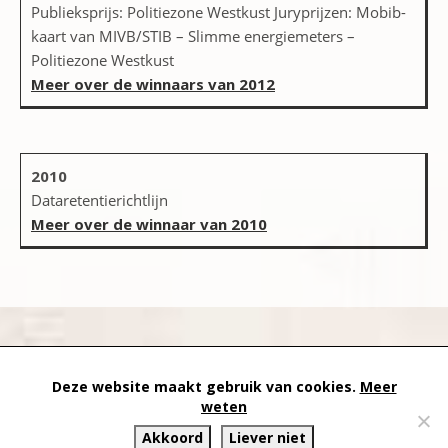
Publieksprijs: Politiezone Westkust Juryprijzen: Mobib-
kaart van MIVB/STIB – Slimme energiemeters –
Politiezone Westkust
Meer over de winnaars van 2012
2010
Dataretentierichtlijn
Meer over de winnaar van 2010
datapanik.org – since 1996 and continuing »
Creative
Deze website maakt gebruik van cookies.
Meer
Commons
»
Privacyverklaring
weten
Akkoord
Liever niet
Website by Exterwerk — Logo + graphics by
Ella