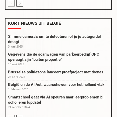
KORT NIEUWS UIT BELGIË
Slimme camera’s om te detecteren of je je autogordel
draagt
3 juni 2025
Gegevens die de scanwagen van parkeerbedrijf OPC
opvraagt zijn “buiten proportie”
15 mei 2025
Brusselse politiezone lanceert proefproject met drones
26 april 2025
België en de AI Act: waarschuwen voor het hellend vlak
1 februari 2025
Smartschool gaat via AI speuren naar leerproblemen bij
scholieren [update]
21 oktober 2024