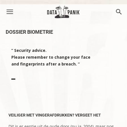
DOSSIER BIOMETRIE
” Security advice.
Please remember to change your face
and fingerprints after a breach. ”
▬
–
VEILIGER MET VINGERAFDRUKKEN? VERGEET HET
Dit is er eentje uit de oude doos (nu ja, 2004), maar nog