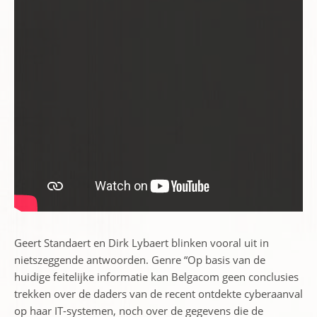
Geert Standaert en Dirk Lybaert blinken vooral uit in
nietszeggende antwoorden. Genre “Op basis van de
huidige feitelijke informatie kan Belgacom geen conclusies
trekken over de daders van de recent ontdekte cyberaanval
op haar IT-systemen, noch over de gegevens die de