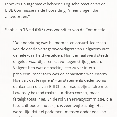
inbrekers buitgemaakt hebben.” Logische reactie van de
LIBE Commissie na de hoorzitting: “meer vragen dan
antwoorden.”
Sophie in ’t Veld (D66) was voorzitter van de Commissie:
“De hoorzitting was bij momen­ten absurd. Iedereen
voelde dat de verte­genwoordigers van Belgacom niet
de hele waarheid vertelden. Hun verhaal werd steeds
onge­loofwaardiger en zat vol tegen­ strijdigheden.
Volgens hen was de hacking een zuiver intern
probleem, maar toch was de ca­paciteit ervan enorm.
Hoe valt dat te rijmen? Hun statements deden soms
denken aan die van Bill Clinton nadat zijn affaire met
Lewinsky bekend raakte: juridisch correct, maar
feitelijk totaal niet. En de rol van Privacycommissie, die
toezichthouder moet zijn, is zeer twijfelachtig. Het
wordt tijd dat het parlement mensen on­der ede kan