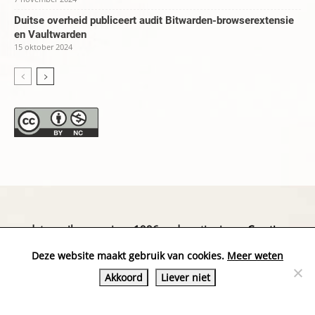
Duitse overheid publiceert audit Bitwarden-browserextensie
en Vaultwarden
15 oktober 2024
datapanik.org – since 1996 and continuing »
Creative
Commons
»
Privacyverklaring
Deze website maakt gebruik van cookies.
Meer weten
Akkoord
Liever niet
Website by Exterwerk — Logo + graphics by
Ella