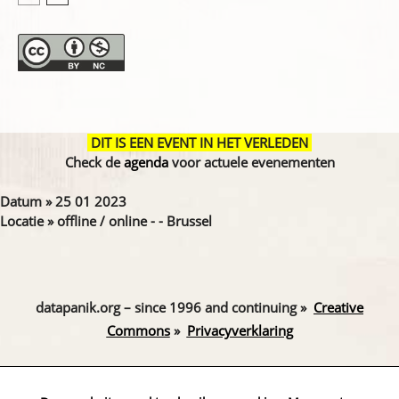
DIT IS EEN EVENT IN HET VERLEDEN
Check de
agenda
voor actuele evenementen
Datum » 25 01 2023
Locatie » offline / online - - Brussel
datapanik.org – since 1996 and continuing »
Creative
Commons
»
Privacyverklaring
Website by Exterwerk — Logo + graphics by
Ella